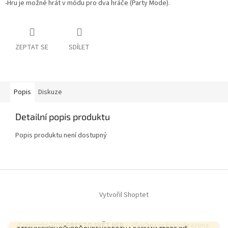
-Hru je možné hrát v módu pro dva hráče (Party Mode).
ZEPTAT SE
SDÍLET
Popis
Diskuze
Detailní popis produktu
Popis produktu není dostupný
Z
á
Vytvořil Shoptet
p
a
t
Copyright 2026
PRESTO SVĚT HER -
. Všechna práva vyhrazena.