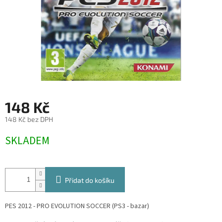
148 Kč
148 Kč bez DPH
Měrná
SKLADEM
cena:
Přidat do košíku
PES 2012 - PRO EVOLUTION SOCCER (PS3 - bazar)