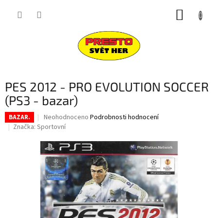
Přejít
NÁKUP
na
obsah
KOŠÍK
PES 2012 - PRO EVOLUTION SOCCER
(PS3 - bazar)
Průměrné
Neohodnoceno
Podrobnosti hodnocení
BAZAR.
hodnocení
Značka:
Sportovní
produktu
je
0,0
z
5
hvězdiček.