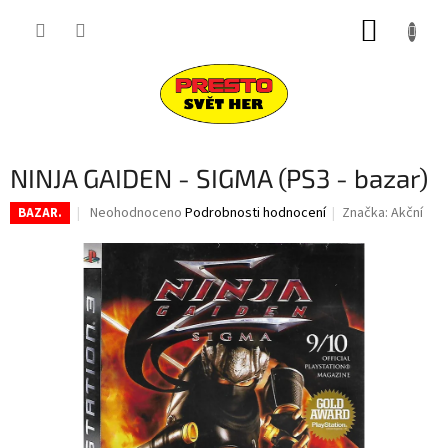
Přejít
NÁKUP
na
obsah
KOŠÍK
NINJA GAIDEN - SIGMA (PS3 - bazar)
Průměrné
Neohodnoceno
Podrobnosti hodnocení
Značka:
Akční
BAZAR.
hodnocení
produktu
je
0,0
z
5
hvězdiček.