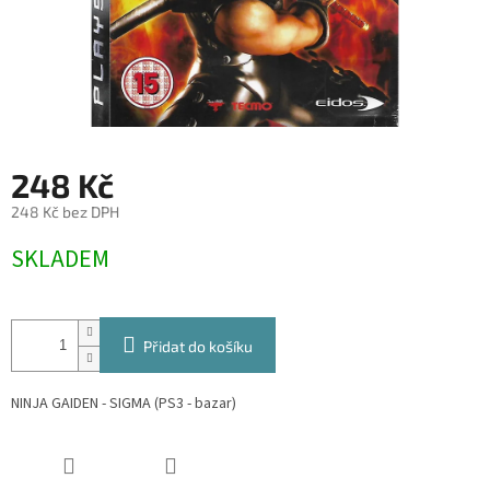
248 Kč
248 Kč bez DPH
Měrná
SKLADEM
cena:
Přidat do košíku
NINJA GAIDEN - SIGMA (PS3 - bazar)