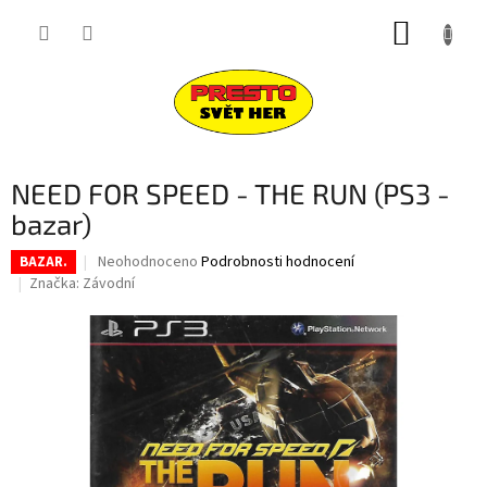
Přejít
NÁKUP
na
obsah
KOŠÍK
NEED FOR SPEED - THE RUN (PS3 -
bazar)
Průměrné
Neohodnoceno
Podrobnosti hodnocení
BAZAR.
hodnocení
Značka:
Závodní
produktu
je
0,0
z
5
hvězdiček.