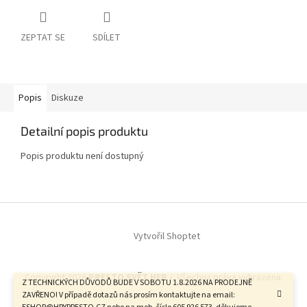
ZEPTAT SE
SDÍLET
Popis
Diskuze
Detailní popis produktu
Popis produktu není dostupný
Z
á
Vytvořil Shoptet
p
a
t
Copyright 2026
PRESTO SVĚT HER -
. Všechna práva vyhrazena.
í
Z TECHNICKÝCH DŮVODŮ BUDE V SOBOTU 1.8.2026 NA PRODEJNĚ
ZAVŘENO! V případě dotazů nás prosím kontaktujte na email: