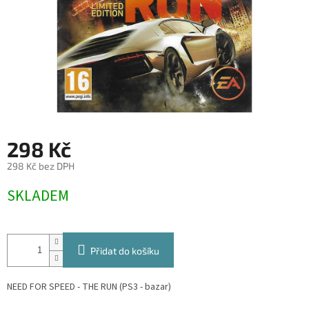
298 Kč
298 Kč bez DPH
Měrná
SKLADEM
cena:
Přidat do košíku
NEED FOR SPEED - THE RUN (PS3 - bazar)