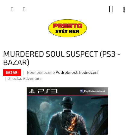
Přejít
NÁKUP
na
obsah
KOŠÍK
MURDERED SOUL SUSPECT (PS3 -
BAZAR)
Průměrné
Neohodnoceno
Podrobnosti hodnocení
BAZAR.
hodnocení
Značka:
Adventura
produktu
je
0,0
z
5
hvězdiček.