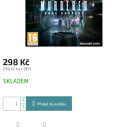
298 Kč
298 Kč bez DPH
Měrná
SKLADEM
cena:
Přidat do košíku