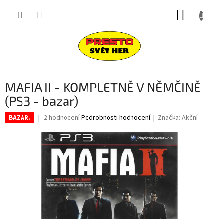
Přejít
NÁKUP
na
obsah
KOŠÍK
MAFIA II - KOMPLETNĚ V NĚMČINĚ
(PS3 - bazar)
Průměrné
2 hodnocení
Podrobnosti hodnocení
Značka:
Akční
BAZAR.
hodnocení
produktu
je
5,0
z
5
hvězdiček.