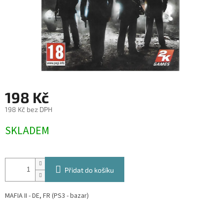
198 Kč
198 Kč bez DPH
Měrná
SKLADEM
cena:
Přidat do košíku
MAFIA II - DE, FR (PS3 - bazar)