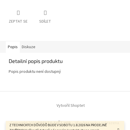
ZEPTAT SE
SDÍLET
Popis
Diskuze
Detailní popis produktu
Popis produktu není dostupný
Z
á
Vytvořil Shoptet
p
a
t
Copyright 2026
PRESTO SVĚT HER -
. Všechna práva vyhrazena.
í
Z TECHNICKÝCH DŮVODŮ BUDE V SOBOTU 1.8.2026 NA PRODEJNĚ