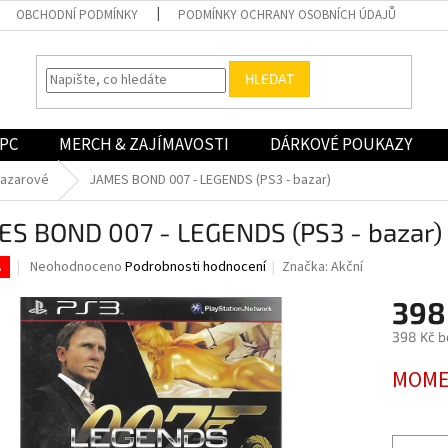
OBCHODNÍ PODMÍNKY
PODMÍNKY OCHRANY OSOBNÍCH ÚDAJŮ
HLEDAT
PC
MERCH & ZAJÍMAVOSTI
DÁRKOVÉ POUKAZY
bazarové
JAMES BOND 007 - LEGENDS (PS3 - bazar)
ES BOND 007 - LEGENDS (PS3 - bazar)
Průměrné
Neohodnoceno
Podrobnosti hodnocení
Značka:
Akční
.
hodnocení
produktu
398
je
398 Kč b
0,0
z
Měrná
MOME
5
cena:
hvězdiček.