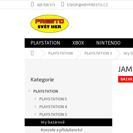
Přejít
605 926 573
ESHOP@HRYPRESTO.CZ
na
obsah
PLAYSTATION
XBOX
NINTENDO
Domů
PLAYSTATION
PLAYSTATION 3
Hry 
P
JAM
o
Přeskočit
s
Kategorie
kategorie
BAZAR
t
r
PLAYSTATION
a
PLAYSTATION 5
n
PLAYSTATION 4
n
í
PLAYSTATION 3
p
Hry bazarové
a
Konzole a příslušenství