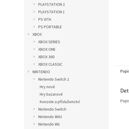
n
PLAYSTATION 2
e
PLAYSTATION 1
l
PS VITA
PS PORTABLE
XBOX
XBOX SERIES
XBOX ONE
XBOX 360
XBOX CLASSIC
Popi
NINTENDO
Nintendo Switch 2
Hry nové
Det
Hry bazarové
Popi
Konzole a příslušenství
Nintendo Switch
Nintendo WiiU
Nintendo Wii