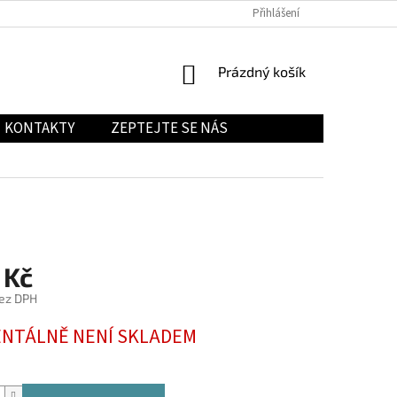
Přihlášení
NÁKUPNÍ
Prázdný košík
KOŠÍK
KONTAKTY
ZEPTEJTE SE NÁS
 Kč
ez DPH
NTÁLNĚ NENÍ SKLADEM