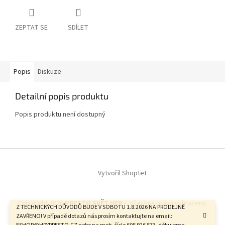
ZEPTAT SE
SDÍLET
Popis
Diskuze
Detailní popis produktu
Popis produktu není dostupný
Z
á
Vytvořil Shoptet
p
a
t
Copyright 2026
PRESTO SVĚT HER -
. Všechna práva vyhrazena.
í
Z TECHNICKÝCH DŮVODŮ BUDE V SOBOTU 1.8.2026 NA PRODEJNĚ
ZAVŘENO! V případě dotazů nás prosím kontaktujte na email: