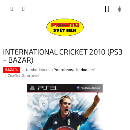
Přejít
NÁKUP
na
obsah
KOŠÍK
INTERNATIONAL CRICKET 2010 (PS3
- BAZAR)
Průměrné
Neohodnoceno
Podrobnosti hodnocení
BAZAR.
hodnocení
Značka:
Sportovní
produktu
je
0,0
z
5
hvězdiček.