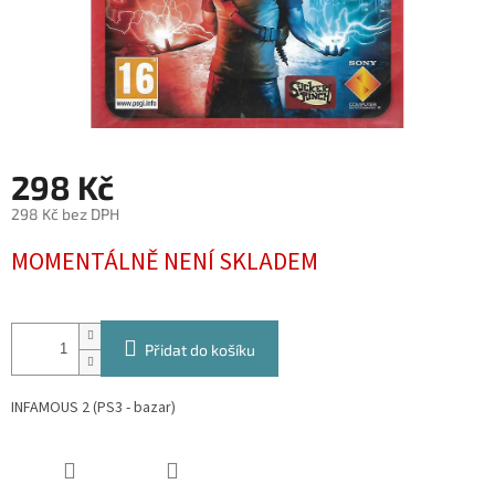
298 Kč
298 Kč bez DPH
Měrná
MOMENTÁLNĚ NENÍ SKLADEM
cena:
Přidat do košíku
INFAMOUS 2 (PS3 - bazar)