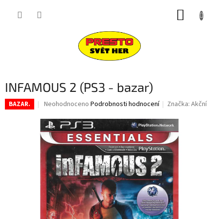
Přejít
NÁKUP
na
obsah
KOŠÍK
INFAMOUS 2 (PS3 - bazar)
Průměrné
Neohodnoceno
Podrobnosti hodnocení
Značka:
Akční
BAZAR.
hodnocení
produktu
je
0,0
z
5
hvězdiček.