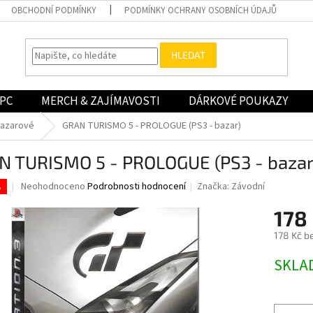
OBCHODNÍ PODMÍNKY
PODMÍNKY OCHRANY OSOBNÍCH ÚDAJŮ
HLEDAT
PC
MERCH & ZAJÍMAVOSTI
DÁRKOVÉ POUKAZY
bazarové
GRAN TURISMO 5 - PROLOGUE (PS3 - bazar)
N TURISMO 5 - PROLOGUE (PS3 - bazar
Průměrné
Neohodnoceno
Podrobnosti hodnocení
Značka:
Závodní
.
hodnocení
produktu
178
je
178 Kč b
0,0
z
Měrná
SKLA
5
cena:
hvězdiček.