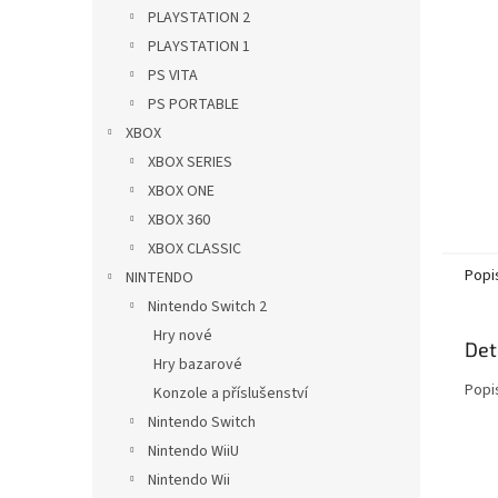
n
PLAYSTATION 2
e
PLAYSTATION 1
l
PS VITA
PS PORTABLE
XBOX
XBOX SERIES
XBOX ONE
XBOX 360
XBOX CLASSIC
Popi
NINTENDO
Nintendo Switch 2
Hry nové
Det
Hry bazarové
Popi
Konzole a příslušenství
Nintendo Switch
Nintendo WiiU
Nintendo Wii