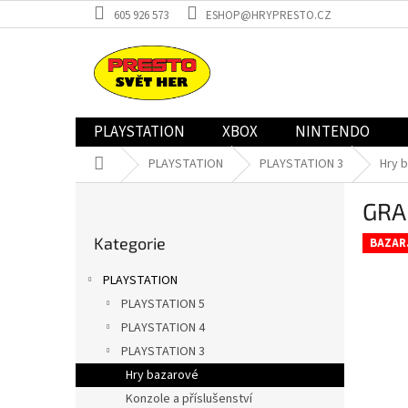
Přejít
605 926 573
ESHOP@HRYPRESTO.CZ
na
obsah
PLAYSTATION
XBOX
NINTENDO
Domů
PLAYSTATION
PLAYSTATION 3
Hry 
P
GRA
o
Přeskočit
s
Kategorie
kategorie
BAZAR
t
r
PLAYSTATION
a
PLAYSTATION 5
n
PLAYSTATION 4
n
í
PLAYSTATION 3
p
Hry bazarové
a
Konzole a příslušenství