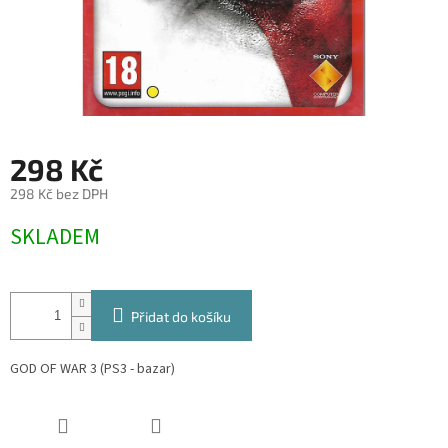
298 Kč
298 Kč bez DPH
Měrná
SKLADEM
cena:
Přidat do košíku
GOD OF WAR 3 (PS3 - bazar)