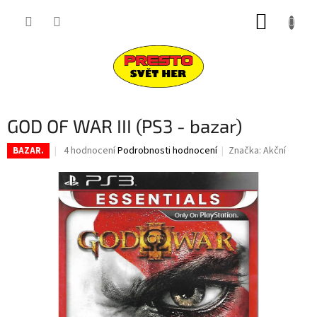
Přejít
NÁKUP
na
obsah
KOŠÍK
GOD OF WAR III (PS3 - bazar)
Průměrné
4 hodnocení
Podrobnosti hodnocení
Značka:
Akční
BAZAR.
hodnocení
produktu
je
4,8
z
5
hvězdiček.