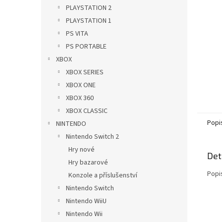
n
PLAYSTATION 2
e
PLAYSTATION 1
l
PS VITA
PS PORTABLE
XBOX
XBOX SERIES
XBOX ONE
XBOX 360
XBOX CLASSIC
Popi
NINTENDO
Nintendo Switch 2
Hry nové
Det
Hry bazarové
Popi
Konzole a příslušenství
Nintendo Switch
Nintendo WiiU
Nintendo Wii