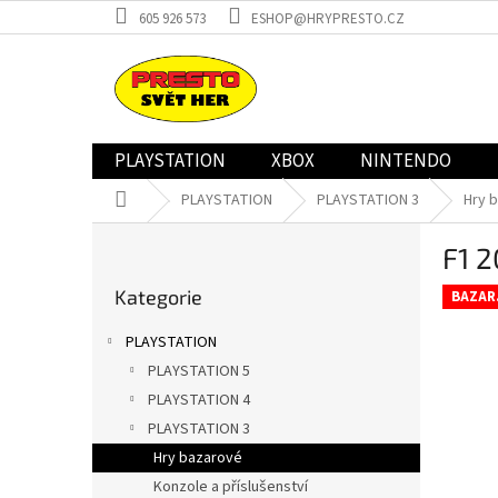
Přejít
605 926 573
ESHOP@HRYPRESTO.CZ
na
obsah
PLAYSTATION
XBOX
NINTENDO
Domů
PLAYSTATION
PLAYSTATION 3
Hry 
P
F1 
o
Přeskočit
s
Kategorie
kategorie
BAZAR
t
r
PLAYSTATION
a
PLAYSTATION 5
n
PLAYSTATION 4
n
í
PLAYSTATION 3
p
Hry bazarové
a
Konzole a příslušenství