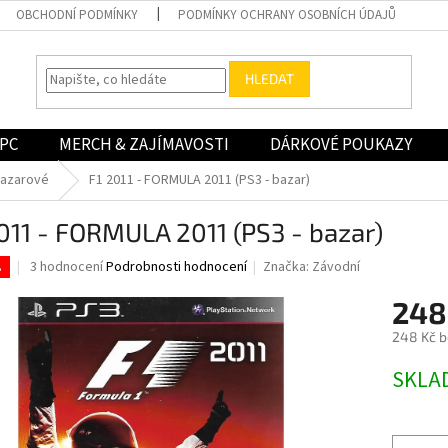
OBCHODNÍ PODMÍNKY
PODMÍNKY OCHRANY OSOBNÍCH ÚDAJŮ
HLEDAT
PC
MERCH & ZAJÍMAVOSTI
DÁRKOVÉ POUKAZY
bazarové
F1 2011 - FORMULA 2011 (PS3 - bazar)
011 - FORMULA 2011 (PS3 - bazar)
Průměrné
3 hodnocení
Podrobnosti hodnocení
Značka:
Závodní
.
hodnocení
produktu
248
je
248 Kč 
3,7
z
Měrná
SKLA
5
cena:
hvězdiček.