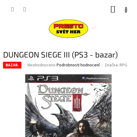
Přejít
NÁKUP
na
obsah
KOŠÍK
DUNGEON SIEGE III (PS3 - bazar)
Průměrné
Neohodnoceno
Podrobnosti hodnocení
Značka:
RPG
BAZAR.
hodnocení
produktu
je
0,0
z
5
hvězdiček.