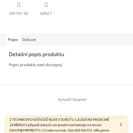
ZEPTAT SE
SDÍLET
Popis
Diskuze
Detailní popis produktu
Popis produktu není dostupný
Z
á
Vytvořil Shoptet
p
a
t
Copyright 2026
PRESTO SVĚT HER -
. Všechna práva vyhrazena.
í
Z TECHNICKÝCH DŮVODŮ BUDE V SOBOTU 1.8.2026 NA PRODEJNĚ
ZAVŘENO! V případě dotazů nás prosím kontaktujte na email:
ESHOP@HRYPRESTO.CZ nebo na mob. číslo 605 926 573. děkujeme.