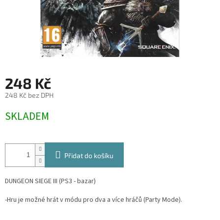
248 Kč
248 Kč bez DPH
Měrná
SKLADEM
cena:
Přidat do košíku
DUNGEON SIEGE III (PS3 - bazar)
-Hru je možné hrát v módu pro dva a více hráčů (Party Mode).