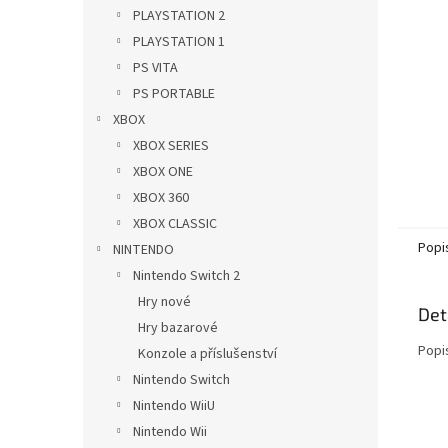
n
PLAYSTATION 2
e
PLAYSTATION 1
l
PS VITA
PS PORTABLE
XBOX
XBOX SERIES
XBOX ONE
XBOX 360
XBOX CLASSIC
Popi
NINTENDO
Nintendo Switch 2
Hry nové
Det
Hry bazarové
Popi
Konzole a příslušenství
Nintendo Switch
Nintendo WiiU
Nintendo Wii