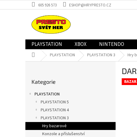
Přejít
605 926 573
ESHOP@HRYPRESTO.CZ
na
obsah
PLAYSTATION
XBOX
NINTENDO
Domů
PLAYSTATION
PLAYSTATION 3
Hry 
P
DAR
o
Přeskočit
s
Kategorie
kategorie
BAZAR
t
r
PLAYSTATION
a
PLAYSTATION 5
n
PLAYSTATION 4
n
í
PLAYSTATION 3
p
Hry bazarové
a
Konzole a příslušenství