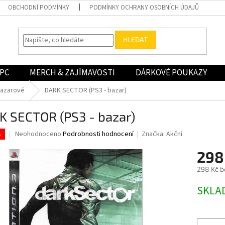
OBCHODNÍ PODMÍNKY
PODMÍNKY OCHRANY OSOBNÍCH ÚDAJŮ
HLEDAT
PC
MERCH & ZAJÍMAVOSTI
DÁRKOVÉ POUKAZY
bazarové
DARK SECTOR (PS3 - bazar)
K SECTOR (PS3 - bazar)
Průměrné
Neohodnoceno
Podrobnosti hodnocení
Značka:
Akční
.
hodnocení
produktu
298
je
298 Kč b
0,0
z
Měrná
SKLA
5
cena:
hvězdiček.