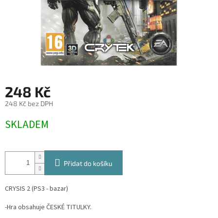
248 Kč
248 Kč bez DPH
Měrná
SKLADEM
cena:
Přidat do košíku
CRYSIS 2 (PS3 - bazar)
-Hra obsahuje ČESKÉ TITULKY.