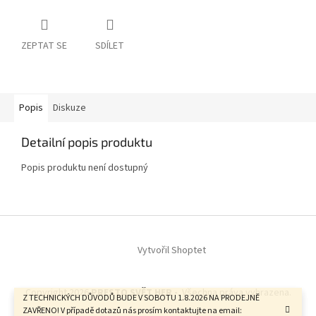
ZEPTAT SE
SDÍLET
Popis
Diskuze
Detailní popis produktu
Popis produktu není dostupný
Z
á
Vytvořil Shoptet
p
a
t
Copyright 2026
PRESTO SVĚT HER -
. Všechna práva vyhrazena.
í
Z TECHNICKÝCH DŮVODŮ BUDE V SOBOTU 1.8.2026 NA PRODEJNĚ
ZAVŘENO! V případě dotazů nás prosím kontaktujte na email: