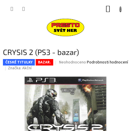
Přejít
NÁKUP
na
obsah
KOŠÍK
CRYSIS 2 (PS3 - bazar)
Průměrné
Neohodnoceno
Podrobnosti hodnocení
ČESKÉ TITULKY
BAZAR.
hodnocení
Značka:
Akční
produktu
je
0,0
z
5
hvězdiček.