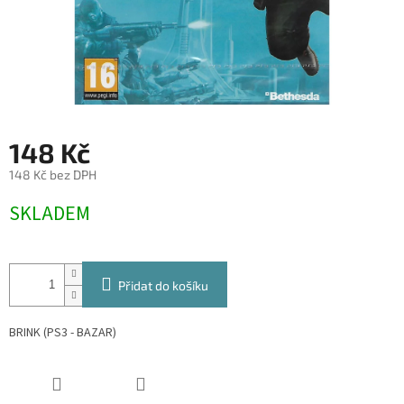
148 Kč
148 Kč bez DPH
Měrná
SKLADEM
cena:
Přidat do košíku
BRINK (PS3 - BAZAR)