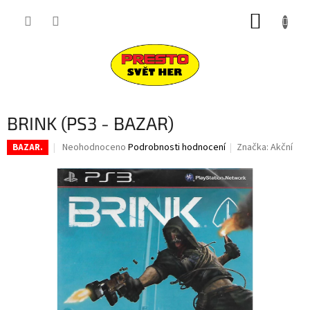
Přejít
NÁKUP
na
obsah
KOŠÍK
BRINK (PS3 - BAZAR)
Průměrné
Neohodnoceno
Podrobnosti hodnocení
Značka:
Akční
BAZAR.
hodnocení
produktu
je
0,0
z
5
hvězdiček.