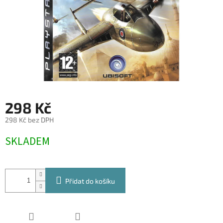
298 Kč
298 Kč bez DPH
Měrná
SKLADEM
cena:
Přidat do košíku