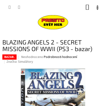
Přejít
NÁKUP
na
obsah
KOŠÍK
BLAZING ANGELS 2 - SECRET
MISSIONS OF WWII (PS3 - bazar)
Průměrné
Neohodnoceno
Podrobnosti hodnocení
BAZAR.
hodnocení
Značka:
Simulátory
produktu
je
0,0
z
5
hvězdiček.