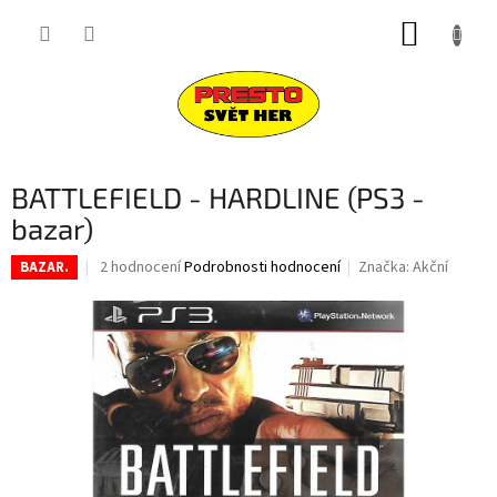
Přejít
NÁKUP
na
obsah
KOŠÍK
BATTLEFIELD - HARDLINE (PS3 -
bazar)
Průměrné
2 hodnocení
Podrobnosti hodnocení
Značka:
Akční
BAZAR.
hodnocení
produktu
je
3,5
z
5
hvězdiček.