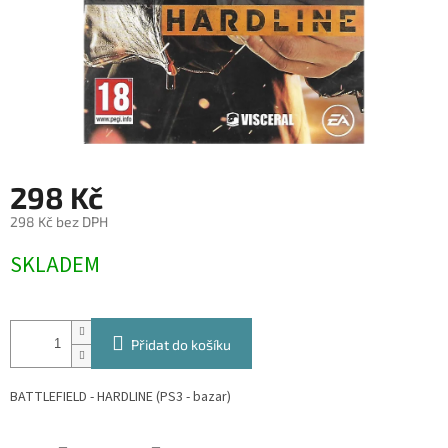
298 Kč
298 Kč bez DPH
Měrná
SKLADEM
cena:
Přidat do košíku
BATTLEFIELD - HARDLINE (PS3 - bazar)