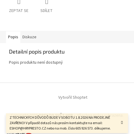
ZEPTAT SE
SDÍLET
Popis
Diskuze
Detailní popis produktu
Popis produktu není dostupný
Z
á
Vytvořil Shoptet
p
a
t
Copyright 2026
PRESTO SVĚT HER -
. Všechna práva vyhrazena.
í
Z TECHNICKÝCH DŮVODŮ BUDE V SOBOTU 1.8.2026 NA PRODEJNĚ
ZAVŘENO! V případě dotazů nás prosím kontaktujte na email:
ESHOP@HRYPRESTO.CZ nebo na mob. číslo 605 926 573. děkujeme.