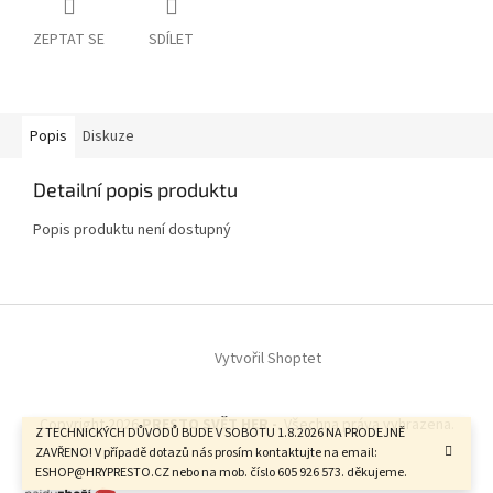
ZEPTAT SE
SDÍLET
Popis
Diskuze
Detailní popis produktu
Popis produktu není dostupný
Z
á
Vytvořil Shoptet
p
a
t
Copyright 2026
PRESTO SVĚT HER -
. Všechna práva vyhrazena.
í
Z TECHNICKÝCH DŮVODŮ BUDE V SOBOTU 1.8.2026 NA PRODEJNĚ
ZAVŘENO! V případě dotazů nás prosím kontaktujte na email:
ESHOP@HRYPRESTO.CZ nebo na mob. číslo 605 926 573. děkujeme.