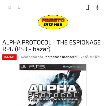
Přejít
NÁKUP
na
obsah
KOŠÍK
ALPHA PROTOCOL - THE ESPIONAGE
RPG (PS3 - bazar)
Průměrné
Neohodnoceno
Podrobnosti hodnocení
Značka:
Akční
BAZAR.
hodnocení
produktu
je
0,0
z
5
hvězdiček.