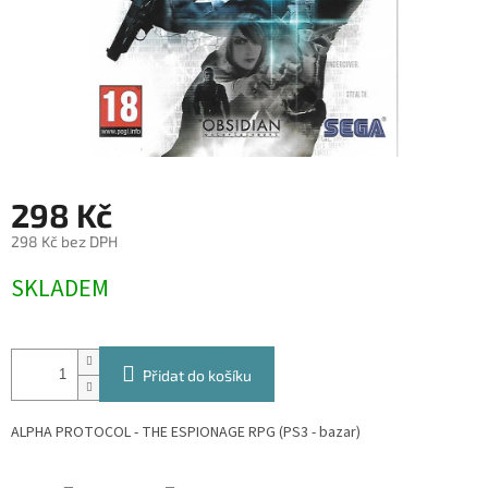
298 Kč
298 Kč bez DPH
Měrná
SKLADEM
cena:
Přidat do košíku
ALPHA PROTOCOL - THE ESPIONAGE RPG (PS3 - bazar)