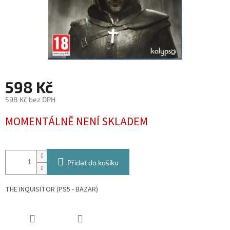
598 Kč
598 Kč bez DPH
Měrná
MOMENTÁLNĚ NENÍ SKLADEM
cena:
Přidat do košíku
THE INQUISITOR (PS5 - BAZAR)