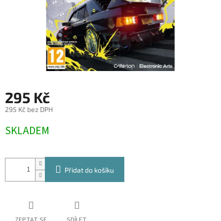
295 Kč
295 Kč bez DPH
Měrná
SKLADEM
cena:
Přidat do košíku
ZEPTAT SE
SDÍLET