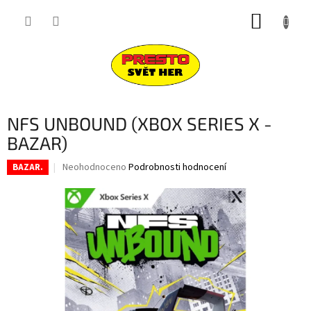
Přejít
NÁKUP
na
obsah
KOŠÍK
NFS UNBOUND (XBOX SERIES X -
BAZAR)
Průměrné
Neohodnoceno
Podrobnosti hodnocení
BAZAR.
hodnocení
produktu
je
0,0
z
5
hvězdiček.