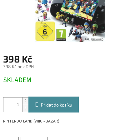
398 Kč
398 Kč bez DPH
Měrná
SKLADEM
cena:
Přidat do košíku
NINTENDO LAND (WIIU - BAZAR)