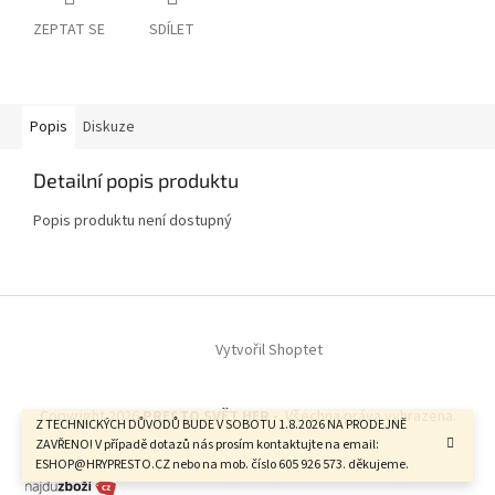
ZEPTAT SE
SDÍLET
Popis
Diskuze
Detailní popis produktu
Popis produktu není dostupný
Z
á
Vytvořil Shoptet
p
a
t
Copyright 2026
PRESTO SVĚT HER -
. Všechna práva vyhrazena.
í
Z TECHNICKÝCH DŮVODŮ BUDE V SOBOTU 1.8.2026 NA PRODEJNĚ
ZAVŘENO! V případě dotazů nás prosím kontaktujte na email:
ESHOP@HRYPRESTO.CZ nebo na mob. číslo 605 926 573. děkujeme.