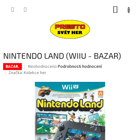
Přejít
NÁKUP
na
obsah
KOŠÍK
NINTENDO LAND (WIIU - BAZAR)
Průměrné
Neohodnoceno
Podrobnosti hodnocení
BAZAR.
hodnocení
Značka:
Kolekce her
produktu
je
0,0
z
5
hvězdiček.