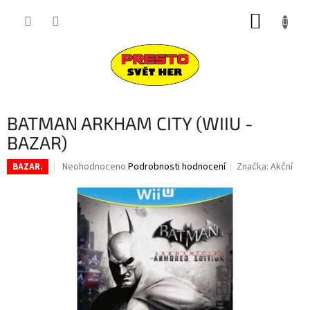
Přejít
NÁKUP
na
obsah
KOŠÍK
BATMAN ARKHAM CITY (WIIU -
BAZAR)
Průměrné
Neohodnoceno
Podrobnosti hodnocení
Značka:
Akční
BAZAR.
hodnocení
produktu
je
0,0
z
5
hvězdiček.