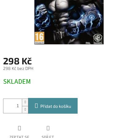
298 Kč
298 Kč bez DPH
Měrná
SKLADEM
cena:
Přidat do košíku
ZEPTAT SE
SDÍLET