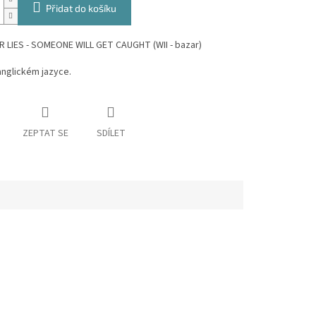
Přidat do košíku
 LIES - SOMEONE WILL GET CAUGHT (WII - bazar)
 anglickém jazyce.
ZEPTAT SE
SDÍLET