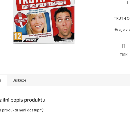
TRUTH OR
-Hra je v
TISK
s
Diskuze
ailní popis produktu
s produktu není dostupný