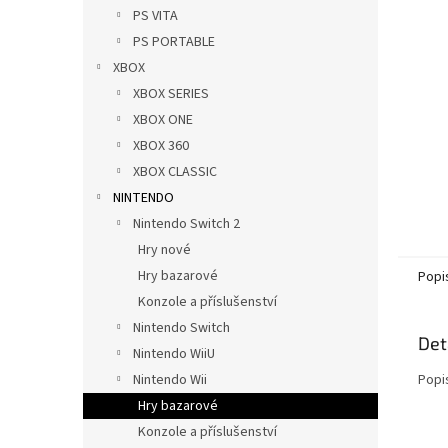
n
PS VITA
e
PS PORTABLE
l
XBOX
XBOX SERIES
XBOX ONE
XBOX 360
XBOX CLASSIC
NINTENDO
Nintendo Switch 2
Hry nové
Hry bazarové
Popi
Konzole a příslušenství
Nintendo Switch
Det
Nintendo WiiU
Nintendo Wii
Popi
Hry bazarové
Konzole a příslušenství