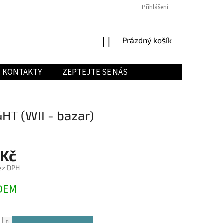
Přihlášení
NÁKUPNÍ
Prázdný košík
KOŠÍK
KONTAKTY
ZEPTEJTE SE NÁS
T (WII - bazar)
 Kč
ez DPH
DEM