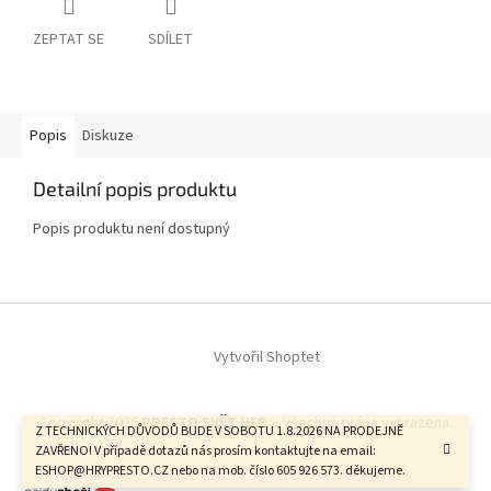
ZEPTAT SE
SDÍLET
Popis
Diskuze
Detailní popis produktu
Popis produktu není dostupný
Z
á
Vytvořil Shoptet
p
a
t
Copyright 2026
PRESTO SVĚT HER -
. Všechna práva vyhrazena.
í
Z TECHNICKÝCH DŮVODŮ BUDE V SOBOTU 1.8.2026 NA PRODEJNĚ
ZAVŘENO! V případě dotazů nás prosím kontaktujte na email:
ESHOP@HRYPRESTO.CZ nebo na mob. číslo 605 926 573. děkujeme.