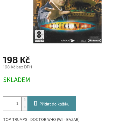
198 Kč
198 Kč bez DPH
Měrná
SKLADEM
cena:
Přidat do košíku
TOP TRUMPS - DOCTOR WHO (WII - BAZAR)