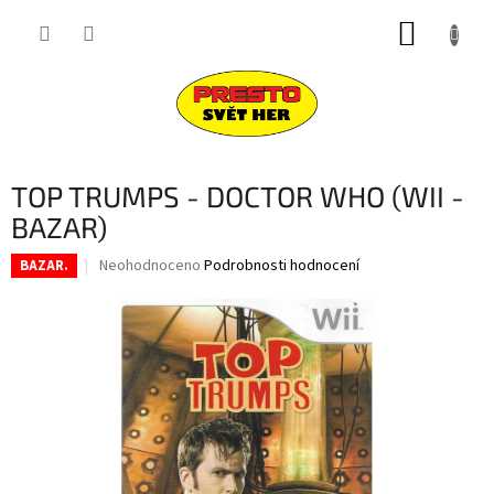
Přejít
NÁKUP
na
obsah
KOŠÍK
TOP TRUMPS - DOCTOR WHO (WII -
BAZAR)
Průměrné
Neohodnoceno
Podrobnosti hodnocení
BAZAR.
hodnocení
produktu
je
0,0
z
5
hvězdiček.