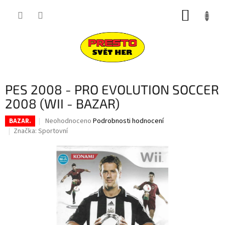
Přejít
NÁKUP
na
obsah
KOŠÍK
PES 2008 - PRO EVOLUTION SOCCER
2008 (WII - BAZAR)
Průměrné
Neohodnoceno
Podrobnosti hodnocení
BAZAR.
hodnocení
Značka:
Sportovní
produktu
je
0,0
z
5
hvězdiček.