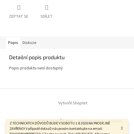
ZEPTAT SE
SDÍLET
Popis
Diskuze
Detailní popis produktu
Popis produktu není dostupný
Z
á
Vytvořil Shoptet
p
a
t
Copyright 2026
PRESTO SVĚT HER -
. Všechna práva vyhrazena.
í
Z TECHNICKÝCH DŮVODŮ BUDE V SOBOTU 1.8.2026 NA PRODEJNĚ
ZAVŘENO! V případě dotazů nás prosím kontaktujte na email: