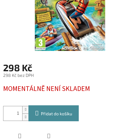
298 Kč
298 Kč bez DPH
Měrná
MOMENTÁLNĚ NENÍ SKLADEM
cena:
Přidat do košíku