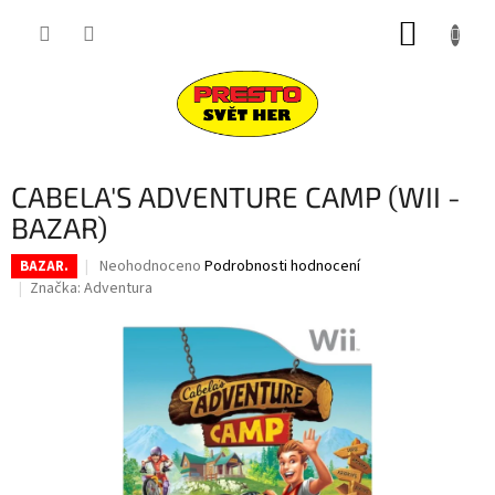
Přejít
NÁKUP
na
obsah
KOŠÍK
CABELA'S ADVENTURE CAMP (WII -
BAZAR)
Průměrné
Neohodnoceno
Podrobnosti hodnocení
BAZAR.
hodnocení
Značka:
Adventura
produktu
je
0,0
z
5
hvězdiček.