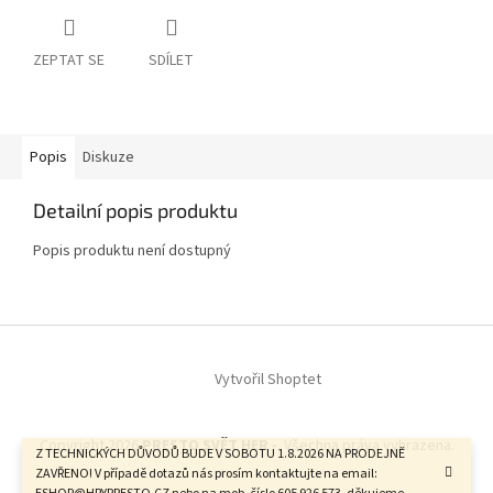
ZEPTAT SE
SDÍLET
Popis
Diskuze
Detailní popis produktu
Popis produktu není dostupný
Z
á
Vytvořil Shoptet
p
a
t
Copyright 2026
PRESTO SVĚT HER -
. Všechna práva vyhrazena.
í
Z TECHNICKÝCH DŮVODŮ BUDE V SOBOTU 1.8.2026 NA PRODEJNĚ
ZAVŘENO! V případě dotazů nás prosím kontaktujte na email: