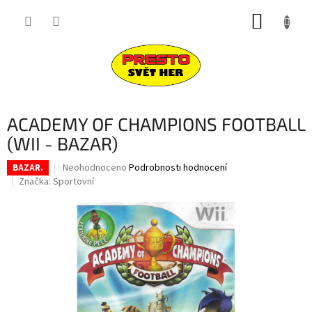
Přejít
NÁKUP
na
obsah
KOŠÍK
ACADEMY OF CHAMPIONS FOOTBALL
(WII - BAZAR)
Průměrné
Neohodnoceno
Podrobnosti hodnocení
BAZAR.
hodnocení
Značka:
Sportovní
produktu
je
0,0
z
5
hvězdiček.