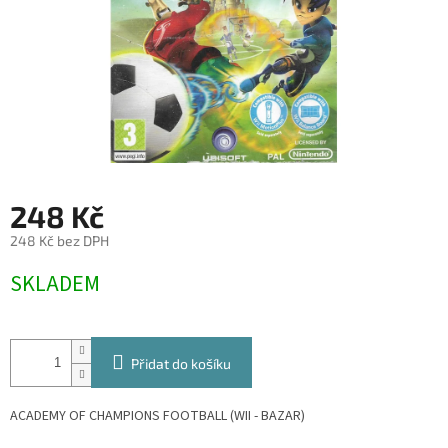
248 Kč
248 Kč bez DPH
Měrná
SKLADEM
cena:
Přidat do košíku
ACADEMY OF CHAMPIONS FOOTBALL (WII - BAZAR)