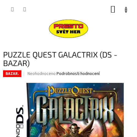
Přejít
NÁKUP
na
obsah
KOŠÍK
PUZZLE QUEST GALACTRIX (DS -
BAZAR)
Průměrné
Neohodnoceno
Podrobnosti hodnocení
BAZAR.
hodnocení
produktu
je
0,0
z
5
hvězdiček.