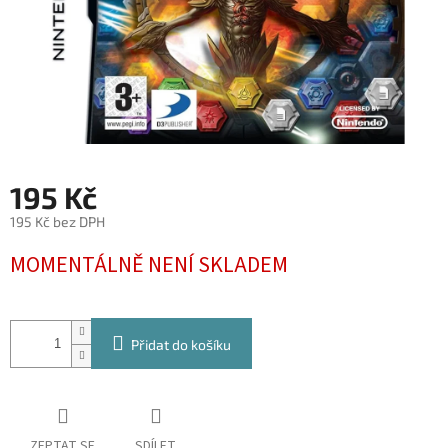
195 Kč
195 Kč bez DPH
Měrná
MOMENTÁLNĚ NENÍ SKLADEM
cena:
Přidat do košíku
ZEPTAT SE
SDÍLET