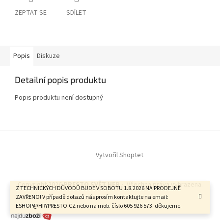
ZEPTAT SE
SDÍLET
Popis
Diskuze
Detailní popis produktu
Popis produktu není dostupný
Z
á
Vytvořil Shoptet
p
a
t
Copyright 2026
PRESTO SVĚT HER -
. Všechna práva vyhrazena.
í
Z TECHNICKÝCH DŮVODŮ BUDE V SOBOTU 1.8.2026 NA PRODEJNĚ
ZAVŘENO! V případě dotazů nás prosím kontaktujte na email:
ESHOP@HRYPRESTO.CZ nebo na mob. číslo 605 926 573. děkujeme.