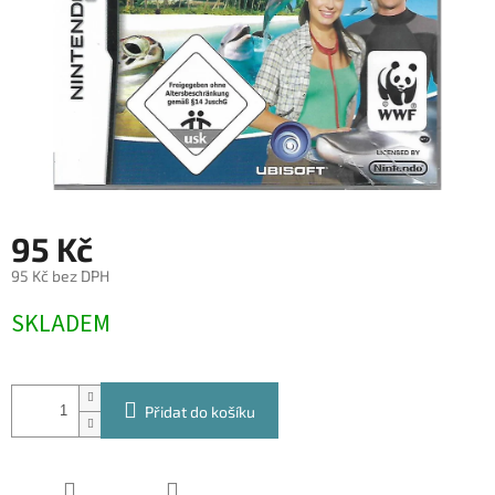
95 Kč
95 Kč bez DPH
Měrná
SKLADEM
cena:
Přidat do košíku