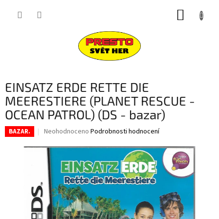
Přejít
NÁKUP
na
obsah
KOŠÍK
EINSATZ ERDE RETTE DIE
MEERESTIERE (PLANET RESCUE -
OCEAN PATROL) (DS - bazar)
Průměrné
Neohodnoceno
Podrobnosti hodnocení
BAZAR.
hodnocení
produktu
je
0,0
z
5
hvězdiček.