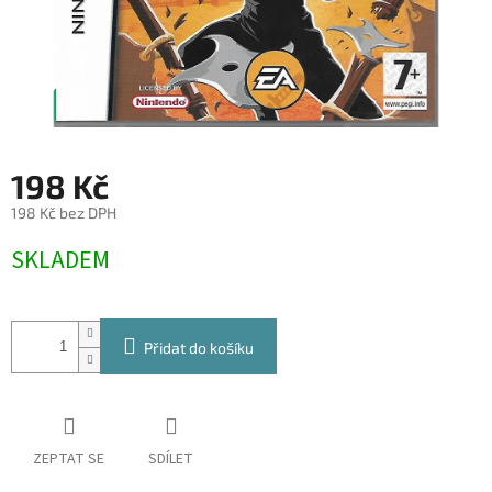
198 Kč
198 Kč bez DPH
Měrná
SKLADEM
cena:
Přidat do košíku
ZEPTAT SE
SDÍLET