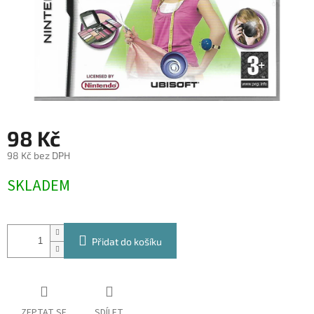
98 Kč
98 Kč bez DPH
Měrná
SKLADEM
cena:
Přidat do košíku
ZEPTAT SE
SDÍLET