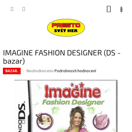
Přejít
NÁKUP
na
obsah
KOŠÍK
IMAGINE FASHION DESIGNER (DS -
bazar)
Průměrné
Neohodnoceno
Podrobnosti hodnocení
BAZAR.
hodnocení
produktu
je
0,0
z
5
hvězdiček.