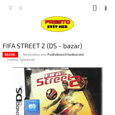
Přejít
NÁKUP
na
obsah
KOŠÍK
FIFA STREET 2 (DS - bazar)
Průměrné
Neohodnoceno
Podrobnosti hodnocení
BAZAR.
hodnocení
Značka:
Sportovní
produktu
je
0,0
z
5
hvězdiček.