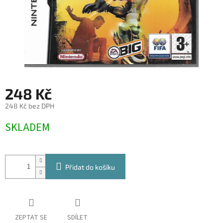
248 Kč
248 Kč bez DPH
Měrná
SKLADEM
cena:
Přidat do košíku
ZEPTAT SE
SDÍLET