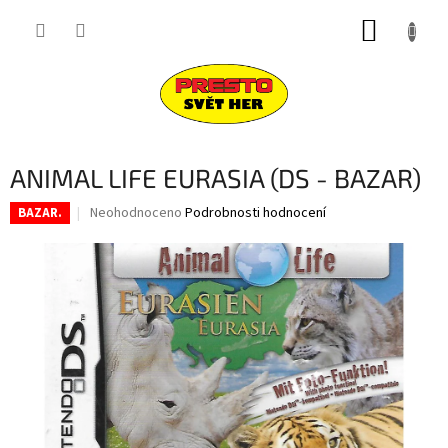
Přejít
NÁKUP
na
obsah
KOŠÍK
ANIMAL LIFE EURASIA (DS - BAZAR)
Průměrné
Neohodnoceno
Podrobnosti hodnocení
BAZAR.
hodnocení
produktu
je
0,0
z
5
hvězdiček.