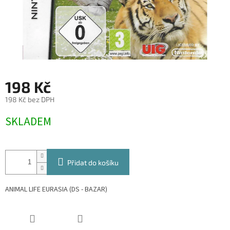
198 Kč
198 Kč bez DPH
Měrná
SKLADEM
cena:
Přidat do košíku
ANIMAL LIFE EURASIA (DS - BAZAR)