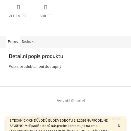
ZEPTAT SE
SDÍLET
Popis
Diskuze
Detailní popis produktu
Popis produktu není dostupný
Z
á
Vytvořil Shoptet
p
a
t
Copyright 2026
PRESTO SVĚT HER -
. Všechna práva vyhrazena.
í
Z TECHNICKÝCH DŮVODŮ BUDE V SOBOTU 1.8.2026 NA PRODEJNĚ
ZAVŘENO! V případě dotazů nás prosím kontaktujte na email: