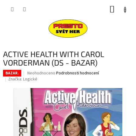
Přejít
NÁKUP
na
obsah
KOŠÍK
ACTIVE HEALTH WITH CAROL
VORDERMAN (DS - BAZAR)
Průměrné
Neohodnoceno
Podrobnosti hodnocení
BAZAR.
hodnocení
Značka:
Logické
produktu
je
0,0
z
5
hvězdiček.